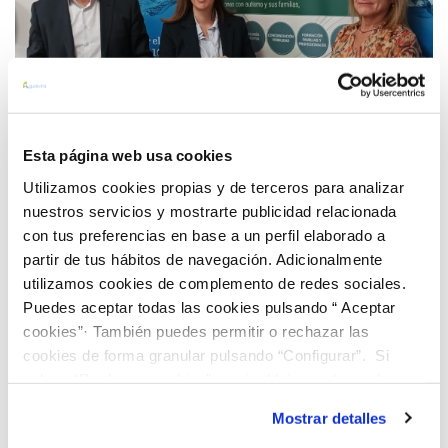
Esta página web usa cookies
Utilizamos cookies propias y de terceros para analizar
19 MAR 2024
Aguasvira y la Asociación Mírame firman un nuevo
nuestros servicios y mostrarte publicidad relacionada
con tus preferencias en base a un perfil elaborado a
convenio de colaboración para apoyar a las
partir de tus hábitos de navegación. Adicionalmente
familias y personas con Autismo de la provincia de
utilizamos cookies de complemento de redes sociales.
Granada
Anterior
Siguiente
Puedes aceptar todas las cookies pulsando “ Aceptar
cookies”· También puedes permitir o rechazar las
cookies de forma granular pulsando “Configurar”. Si
Página 15 de 30
pulsas “Rechazar cookies”, equivaldrá a rechazar la
instalación de todas las cookies salvo las necesarias que
Mostrar detalles
son indispensables para que el sitio web funcione y que