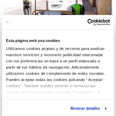
Esta página web usa cookies
Utilizamos cookies propias y de terceros para analizar
19 SEP 2022
Aguasvira refuerza la limpieza de imbornales en el
nuestros servicios y mostrarte publicidad relacionada
con tus preferencias en base a un perfil elaborado a
Área Metropolitana de Granada
partir de tus hábitos de navegación. Adicionalmente
utilizamos cookies de complemento de redes sociales.
Anterior
Siguiente
Puedes aceptar todas las cookies pulsando “ Aceptar
cookies”· También puedes permitir o rechazar las
cookies de forma granular pulsando “Configurar”. Si
Página 18 de 30
pulsas “Rechazar cookies”, equivaldrá a rechazar la
instalación de todas las cookies salvo las necesarias que
Mostrar detalles
son indispensables para que el sitio web funcione y que