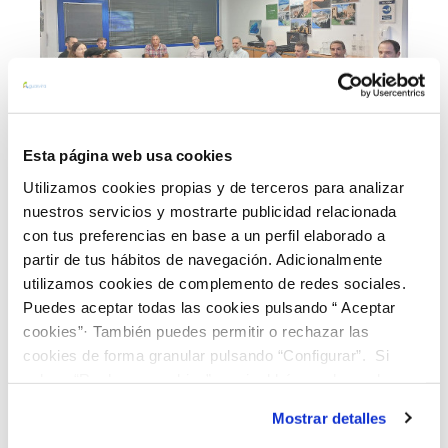
Esta página web usa cookies
Utilizamos cookies propias y de terceros para analizar
03 OCT 2024
Aguasvira recibe al alumnado en prácticas de
nuestros servicios y mostrarte publicidad relacionada
segundo curso del Ciclo Medio en Redes y
con tus preferencias en base a un perfil elaborado a
partir de tus hábitos de navegación. Adicionalmente
Estaciones de Tratamiento de Aguas
utilizamos cookies de complemento de redes sociales.
Anterior
Siguiente
Puedes aceptar todas las cookies pulsando “ Aceptar
cookies”· También puedes permitir o rechazar las
cookies de forma granular pulsando “Configurar”. Si
Página 12 de 30
pulsas “Rechazar cookies”, equivaldrá a rechazar la
instalación de todas las cookies salvo las necesarias que
Mostrar detalles
son indispensables para que el sitio web funcione y que