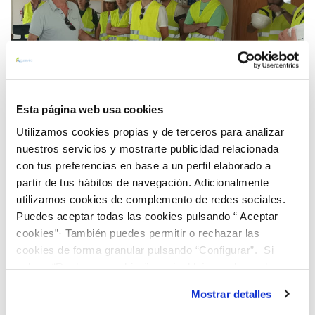
Esta página web usa cookies
Utilizamos cookies propias y de terceros para analizar
27 MAY 2025
Alumnos de la Universidad de Granada realizaron
nuestros servicios y mostrarte publicidad relacionada
una visita a la Estación de Tratamiento de Agua
con tus preferencias en base a un perfil elaborado a
partir de tus hábitos de navegación. Adicionalmente
Potable (ETAP) “El Chaparral”, ubicada en Albolote,
utilizamos cookies de complemento de redes sociales.
y al Manantial de Deifontes.
Anterior
Siguiente
Puedes aceptar todas las cookies pulsando “ Aceptar
cookies”· También puedes permitir o rechazar las
cookies de forma granular pulsando “Configurar”. Si
Página 9 de 30
pulsas “Rechazar cookies”, equivaldrá a rechazar la
instalación de todas las cookies salvo las necesarias que
Mostrar detalles
son indispensables para que el sitio web funcione y que