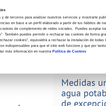
Actualidad
Ayuda
Con
ies
 y de terceros para analizar nuestros servicios y mostrarte publ
ne
Tu Servicio
Tu Agua
Conócenos
Nuestro
encias en base a un perfil elaborado a partir de tus hábitos de n
 cookies de complemento de redes sociales. Puedes aceptar to
s”· También puedes permitir o rechazar las cookies de forma gr
N AL CLIENTE
D
Y CUMPLIMIENTO
NTRATOS
COMPROMISO DE SERVICIO
CUIDADOS DEL AGUA
PERFIL DEL CONTRATANTE
MODIFICACIÓN DE DATOS
echazar cookies”, equivaldrá a rechazar la instalación de todas 
AS DE GESTIÓN Y CERTIFICADOS
 de contacto
calidad del agua
bio de titular
Carta de compromisos
Consejos de ahorro
Plataforma de contratación del s
Actualizar datos bancarios
on indispensables para que el sitio web funcione y que por tant
O
público
a de suministro
Customer Counsel (Defensa del c
Actualizar datos de domicili
tar más información en nuestra
Política de Cookies
via
a de suministro
Normativa del servicio
Actualizar datos personales
ación de fuga interior
icitud de Acometida
umentación contratación
28 JUL 2023
Medidas ur
VER TODAS LAS GESTIONES
agua potab
de excepci