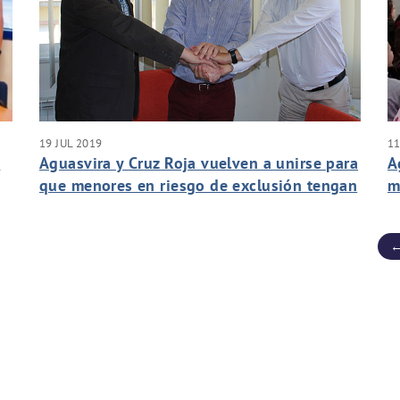
19 JUL 2019
11
a
Aguasvira y Cruz Roja vuelven a unirse para
A
que menores en riesgo de exclusión tengan
m
vacaciones
C
←