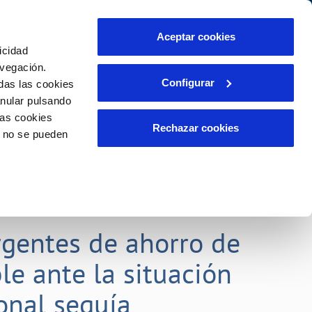
táctanos
Aceptar cookies
icidad
Área de clientes
s compromisos
avegación.
Configurar
das las cookies
anular pulsando
PORTAL DE TRANSPARENCIA
INCIDENCIAS
las cookies
ector
Comunica anomalías o posibles
Rechazar cookies
o no se pueden
fraudes
liente)
o
Reclamaciones
gentes de ahorro de
le ante la situación
onal sequía