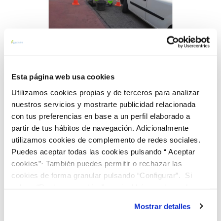
Esta página web usa cookies
Utilizamos cookies propias y de terceros para analizar
10 SEP 2025
AGUASVIRA INICIA LA CAMPAÑA DE OTOÑO DE
nuestros servicios y mostrarte publicidad relacionada
LIMPIEZA PREVENTIVA DE IMBORNALES Y
con tus preferencias en base a un perfil elaborado a
partir de tus hábitos de navegación. Adicionalmente
CONTROL DE PUNTOS CRÍTICOS
utilizamos cookies de complemento de redes sociales.
Anterior
Siguiente
Puedes aceptar todas las cookies pulsando “ Aceptar
cookies”· También puedes permitir o rechazar las
cookies de forma granular pulsando “Configurar”. Si
Página 8 de 30
pulsas “Rechazar cookies”, equivaldrá a rechazar la
instalación de todas las cookies salvo las necesarias que
Mostrar detalles
son indispensables para que el sitio web funcione y que