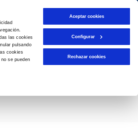
táctanos
Aceptar cookies
icidad
Área de clientes
s compromisos
avegación.
Configurar
das las cookies
anular pulsando
PORTAL DE TRANSPARENCIA
INCIDENCIAS
las cookies
ector
Comunica anomalías o posibles
Rechazar cookies
o no se pueden
fraudes
liente)
o
l de limpieza de
Reclamaciones