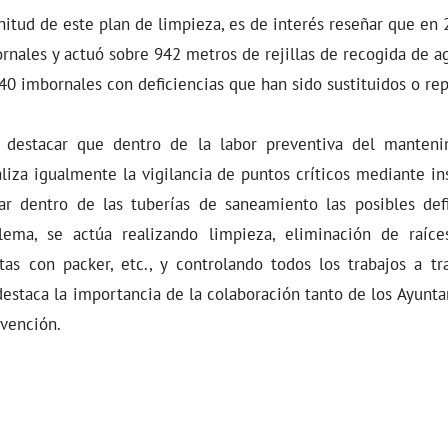
itud de este plan de limpieza, es de interés reseñar que en 
nales y actuó sobre 942 metros de rejillas de recogida de ag
340 imbornales con deficiencias que han sido sustituidos o re
e destacar que dentro de la labor preventiva del manten
ealiza igualmente la vigilancia de puntos críticos mediante 
zar dentro de las tuberías de saneamiento las posibles def
lema, se actúa realizando limpieza, eliminación de raíce
tas con packer, etc., y controlando todos los trabajos a tr
 destaca la importancia de la colaboración tanto de los Ayun
evención.