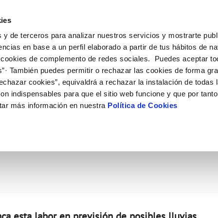
Actualidad
Ayuda
Con
ies
 y de terceros para analizar nuestros servicios y mostrarte publ
ne
Tu Servicio
Tu Agua
Conócenos
Nuestro
encias en base a un perfil elaborado a partir de tus hábitos de n
 cookies de complemento de redes sociales. Puedes aceptar to
s”· También puedes permitir o rechazar las cookies de forma gr
N AL CLIENTE
D
Y CUMPLIMIENTO
NTRATOS
COMPROMISO DE SERVICIO
CUIDADOS DEL AGUA
PERFIL DEL CONTRATANTE
MODIFICACIÓN DE DATOS
echazar cookies”, equivaldrá a rechazar la instalación de todas 
AS DE GESTIÓN Y CERTIFICADOS
 de contacto
calidad del agua
bio de titular
Carta de compromisos
Consejos de ahorro
Plataforma de contratación del s
Actualizar datos bancarios
on indispensables para que el sitio web funcione y que por tant
O
público
a de suministro
Customer Counsel (Defensa del c
Actualizar datos de domicili
tar más información en nuestra
Política de Cookies
n abril su campaña anua
via
a de suministro
Normativa del servicio
Actualizar datos personales
ación de fuga interior
icitud de Acometida
umentación contratación
VER TODAS LAS GESTIONES
ca esta labor en previsión de posibles lluvias