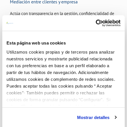
Mediación entre clientes y empresa
Actúa con transparencia en la gestión, confidencialidad de
la información e independencia respecto a las áreas de
gestión.
Esta página web usa cookies
Utilizamos cookies propias y de terceros para analizar
nuestros servicios y mostrarte publicidad relacionada
con tus preferencias en base a un perfil elaborado a
partir de tus hábitos de navegación. Adicionalmente
utilizamos cookies de complemento de redes sociales.
Puedes aceptar todas las cookies pulsando “ Aceptar
cookies”· También puedes permitir o rechazar las
cookies de forma granular pulsando “Configurar”. Si
pulsas “Rechazar cookies”, equivaldrá a rechazar la
instalación de todas las cookies salvo las necesarias que
Mostrar detalles
son indispensables para que el sitio web funcione y que
por tanto no se pueden desactivar. Puedes consultar