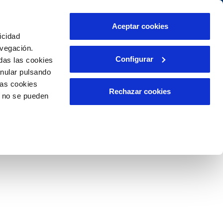
táctanos
Aceptar cookies
icidad
Área de clientes
s compromisos
avegación.
Configurar
das las cookies
anular pulsando
PORTAL DE TRANSPARENCIA
INCIDENCIAS
las cookies
ector
Comunica anomalías o posibles
Rechazar cookies
o no se pueden
fraudes
liente)
o
Reclamaciones