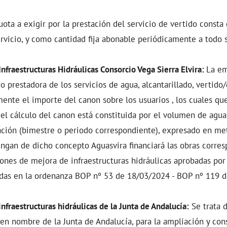
uota a exigir por la prestación del servicio de vertido consta 
ervicio, y como cantidad fija abonable periódicamente a todo 
nfraestructuras Hidráulicas Consorcio Vega Sierra Elvira:
La em
mo prestadora de los servicios de agua, alcantarillado, vertido
ente el importe del canon sobre los usuarios , los cuales qu
 el cálculo del canon está constituida por el volumen de ag
ación (bimestre o periodo correspondiente), expresado en met
ngan de dicho concepto Aguasvira financiará las obras corres
nes de mejora de infraestructuras hidráulicas aprobadas por
uidas en la ordenanza BOP nº 53 de 18/03/2024 - BOP nº 119 
fraestructuras hidráulicas de la Junta de Andalucía:
Se trata 
n nombre de la Junta de Andalucía, para la ampliación y con