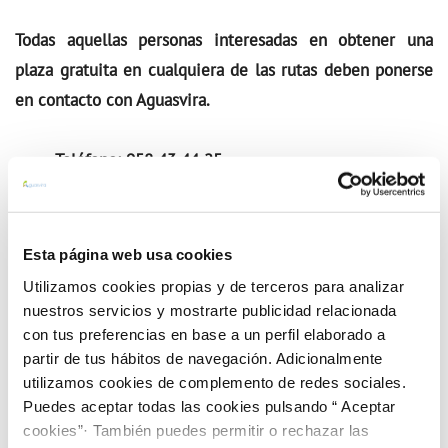
Todas aquellas personas interesadas en obtener una
plaza gratuita en cualquiera de las rutas deben ponerse
en contacto con Aguasvira.
Teléfono: 958 43 44 25
Horario de atención: De 12:00h a 14:00h, de lunes a
viernes.
Esta página web usa cookies
Utilizamos cookies propias y de terceros para analizar
Condiciones de Participación
nuestros servicios y mostrarte publicidad relacionada
con tus preferencias en base a un perfil elaborado a
partir de tus hábitos de navegación. Adicionalmente
Se concederá un máximo de dos invitaciones por
utilizamos cookies de complemento de redes sociales.
persona hasta completar el cupo total.
Puedes aceptar todas las cookies pulsando “ Aceptar
cookies”· También puedes permitir o rechazar las