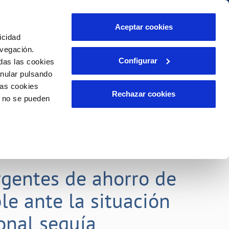
táctanos
Aceptar cookies
icidad
Área de clientes
s compromisos
avegación.
Configurar
das las cookies
anular pulsando
PORTAL DE TRANSPARENCIA
INCIDENCIAS
las cookies
ector
Comunica anomalías o posibles
Rechazar cookies
o no se pueden
fraudes
liente)
o
Reclamaciones
gentes de ahorro de
le ante la situación
onal sequía