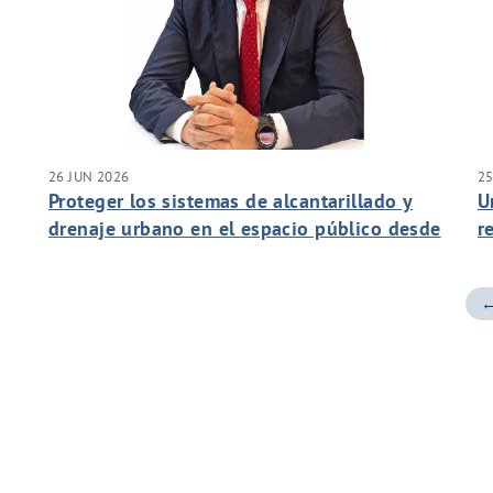
26 JUN 2026
25
Proteger los sistemas de alcantarillado y
U
drenaje urbano en el espacio público desde
r
la prevención
c
d
←
S
d
A