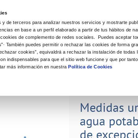
Actualidad
Ayuda
Con
ies
 y de terceros para analizar nuestros servicios y mostrarte publ
ne
Tu Servicio
Tu Agua
Conócenos
Nuestro
encias en base a un perfil elaborado a partir de tus hábitos de n
 cookies de complemento de redes sociales. Puedes aceptar to
s”· También puedes permitir o rechazar las cookies de forma gr
N AL CLIENTE
D
Y CUMPLIMIENTO
NTRATOS
COMPROMISO DE SERVICIO
CUIDADOS DEL AGUA
PERFIL DEL CONTRATANTE
MODIFICACIÓN DE DATOS
echazar cookies”, equivaldrá a rechazar la instalación de todas 
AS DE GESTIÓN Y CERTIFICADOS
 de contacto
calidad del agua
bio de titular
Carta de compromisos
Consejos de ahorro
Plataforma de contratación del s
Actualizar datos bancarios
on indispensables para que el sitio web funcione y que por tant
O
público
a de suministro
Customer Counsel (Defensa del c
Actualizar datos de domicili
tar más información en nuestra
Política de Cookies
via
a de suministro
Normativa del servicio
Actualizar datos personales
ación de fuga interior
icitud de Acometida
umentación contratación
28 JUL 2023
Medidas ur
VER TODAS LAS GESTIONES
agua potab
de excepci